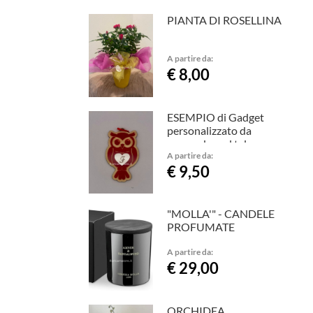
PIANTA DI ROSELLINA
A partire da:
€ 8,00
ESEMPIO di Gadget
personalizzato da
concordare al tel.
3483025416
A partire da:
€ 9,50
"MOLLA'" - CANDELE
PROFUMATE
A partire da:
€ 29,00
ORCHIDEA