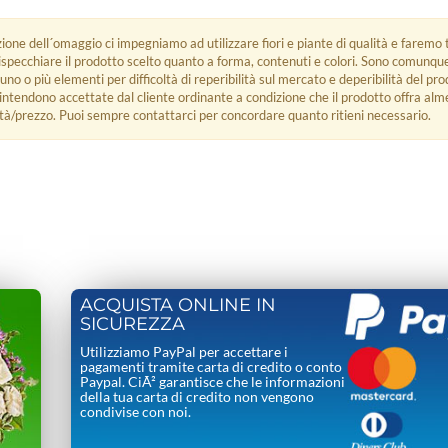
zione dell´omaggio ci impegniamo ad utilizzare fiori e piante di qualità e faremo t
rispecchiare il prodotto scelto quanto a forma, contenuti e colori. Sono comunq
 uno o più elementi per difficoltà di reperibilità sul mercato e deperibilità del pro
i intendono accettate dal cliente ordinante a condizione che il prodotto offra alm
tà/prezzo. Puoi sempre contattarci per concordare quanto ritieni necessario.
ACQUISTA ONLINE IN
SICUREZZA
Utilizziamo PayPal per accettare i
pagamenti tramite carta di credito o conto
Paypal. CiÃ² garantisce che le informazioni
della tua carta di credito non vengono
condivise con noi.