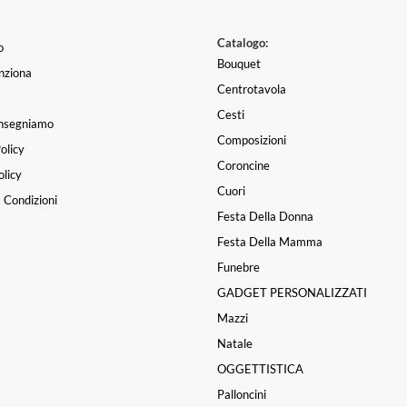
Catalogo:
o
Bouquet
nziona
Centrotavola
Cesti
nsegniamo
Composizioni
olicy
Coroncine
licy
Cuori
 Condizioni
Festa Della Donna
Festa Della Mamma
Funebre
GADGET PERSONALIZZATI
Mazzi
Natale
OGGETTISTICA
Palloncini