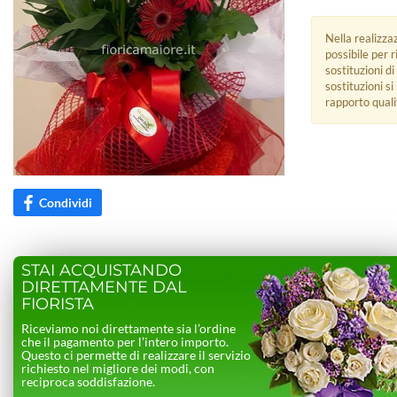
Nella realizza
possibile per 
sostituzioni di
sostituzioni s
rapporto quali
Condividi
STAI ACQUISTANDO
DIRETTAMENTE DAL
FIORISTA
Riceviamo noi direttamente sia l’ordine
che il pagamento per l’intero importo.
Questo ci permette di realizzare il servizio
richiesto nel migliore dei modi, con
reciproca soddisfazione.