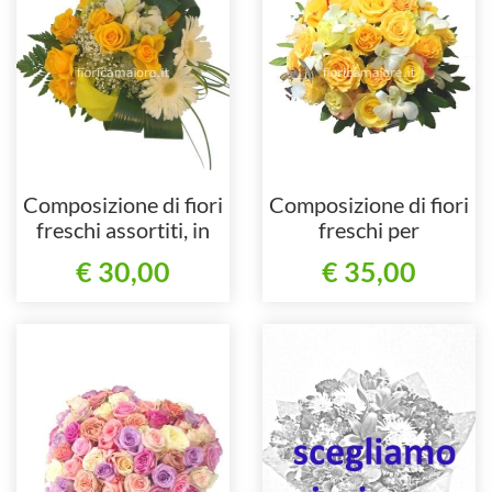
Composizione di fiori
Composizione di fiori
freschi assortiti, in
freschi per
particolare gerbere e
centrotavola.
€ 30,00
€ 35,00
rose.