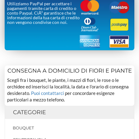
Utilizziamo PayPal per accettare i
pagamenti tramite carta di credito o
conto Paypal. CiÃ² garantisce che le
informazioni della tua carta di credito
non vengono condivise con noi.
CONSEGNA A DOMICILIO DI FIORI E PIANTE
Scegli fra i bouquet, le piante, i mazzi di fiori, le rose o le
orchidee ed inserisci la località, la data e l’orario di consegna
desiderato.
Puoi contattarci
per concordare esigenze
particolari a mezzo telefono.
CATEGORIE
BOUQUET