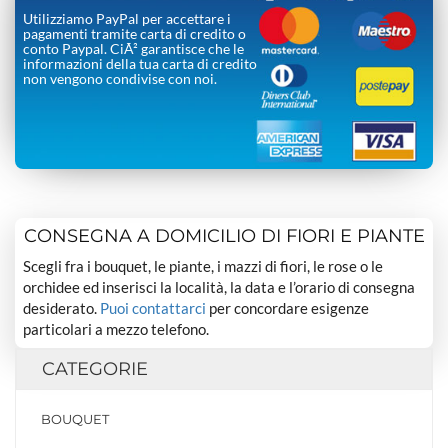
Utilizziamo PayPal per accettare i
pagamenti tramite carta di credito o
conto Paypal. CiÃ² garantisce che le
informazioni della tua carta di credito
non vengono condivise con noi.
CONSEGNA A DOMICILIO DI FIORI E PIANTE
Scegli fra i bouquet, le piante, i mazzi di fiori, le rose o le
orchidee ed inserisci la località, la data e l’orario di consegna
desiderato.
Puoi contattarci
per concordare esigenze
particolari a mezzo telefono.
CATEGORIE
BOUQUET