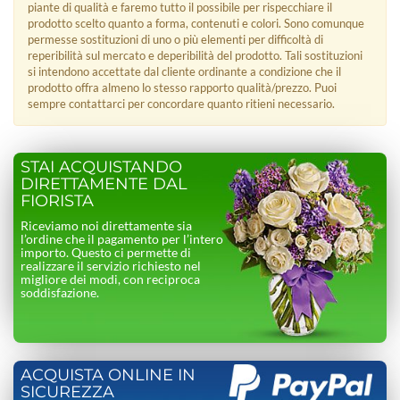
piante di qualità e faremo tutto il possibile per rispecchiare il
prodotto scelto quanto a forma, contenuti e colori. Sono comunque
permesse sostituzioni di uno o più elementi per difficoltà di
reperibilità sul mercato e deperibilità del prodotto. Tali sostituzioni
si intendono accettate dal cliente ordinante a condizione che il
prodotto offra almeno lo stesso rapporto qualità/prezzo. Puoi
sempre contattarci per concordare quanto ritieni necessario.
STAI ACQUISTANDO
DIRETTAMENTE DAL
FIORISTA
Riceviamo noi direttamente sia
l’ordine che il pagamento per l’intero
importo. Questo ci permette di
realizzare il servizio richiesto nel
migliore dei modi, con reciproca
soddisfazione.
ACQUISTA ONLINE IN
SICUREZZA